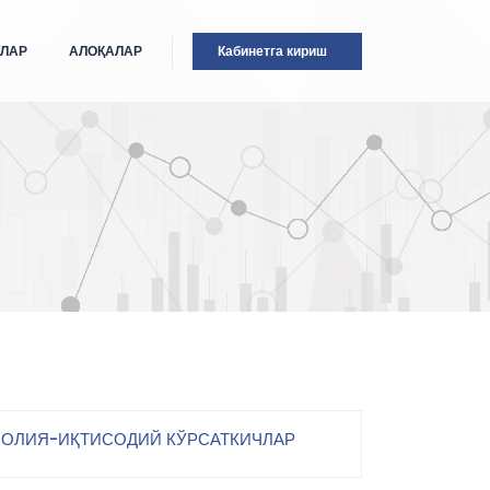
ТЛАР
АЛОҚАЛАР
Кабинетга кириш
ОЛИЯ-ИҚТИСОДИЙ КЎРСАТКИЧЛАР