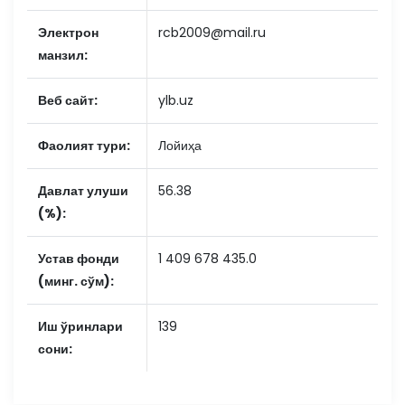
Электрон
rcb2009@mail.ru
манзил:
Веб сайт:
ylb.uz
Фаолият тури:
Лойиҳа
Давлат улуши
56.38
(%):
Устав фонди
1 409 678 435.0
(минг. сўм):
Иш ўринлари
139
сони: