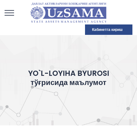
Кабинетга кириш
YO`L-LOYIHA BYUROSI
тўғрисида маълумот