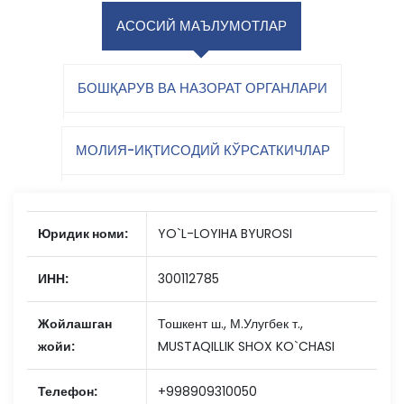
АСОСИЙ МАЪЛУМОТЛАР
БОШҚАРУВ ВА НАЗОРАТ ОРГАНЛАРИ
МОЛИЯ-ИҚТИСОДИЙ КЎРСАТКИЧЛАР
Юридик номи:
YO`L-LOYIHA BYUROSI
ИНН:
300112785
Жойлашган
Тошкент ш., М.Улугбек т.,
жойи:
MUSTAQILLIK SHOX KO`CHASI
Телефон:
+998909310050