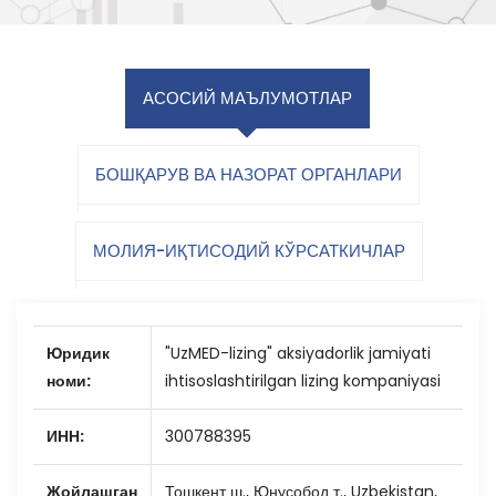
АСОСИЙ МАЪЛУМОТЛАР
БОШҚАРУВ ВА НАЗОРАТ ОРГАНЛАРИ
МОЛИЯ-ИҚТИСОДИЙ КЎРСАТКИЧЛАР
Юридик
"UzMED-lizing" aksiyadorlik jamiyati
номи:
ihtisoslashtirilgan lizing kompaniyasi
ИНН:
300788395
Жойлашган
Тошкент ш., Юнусобод т., Uzbekistan,