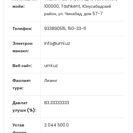
жойи:
100000, Tashkent, Юнусабадский
район, ул. Чинабад, дом 57-7
Телефон:
933890515, 150-33-11
Электрон
info@uml.uz
манзил:
Веб сайт:
uml.uz
Фаолият
Лизинг
тури:
Давлат
83.33333333
улуши (%):
Устав
2 044 500.0
фонди