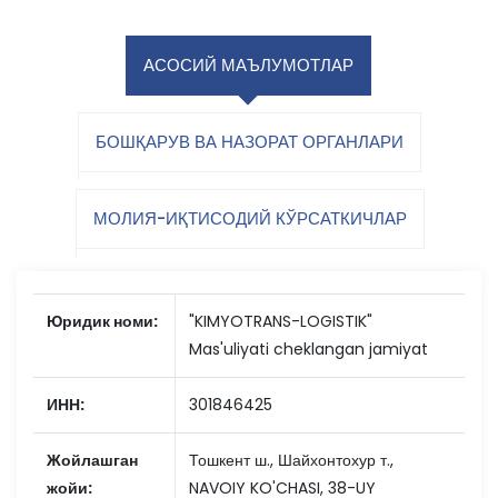
АСОСИЙ МАЪЛУМОТЛАР
БОШҚАРУВ ВА НАЗОРАТ ОРГАНЛАРИ
МОЛИЯ-ИҚТИСОДИЙ КЎРСАТКИЧЛАР
Юридик номи:
"KIMYOTRANS-LOGISTIK"
Mas'uliyati cheklangan jamiyat
ИНН:
301846425
Жойлашган
Тошкент ш., Шайхонтохур т.,
жойи:
NAVOIY KO'CHASI, 38-UY