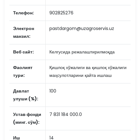
Телефон:
902825276
Электрон
pastdargom@uzagroservis.uz
манзил:
Веб сайт:
Келгусида режалаштирилмоқда
Фаолият
Қишлоқ хўжалиги ва қишлоқ хўжалиги
тури:
маҳсулотларини қайта ишлаш
Давлат
100
улуши (%):
Устав фонди
7 831 184 000.0
(минг. сўм):
Иш
14