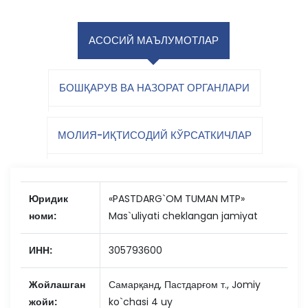
АСОСИЙ МАЪЛУМОТЛАР
БОШҚАРУВ ВА НАЗОРАТ ОРГАНЛАРИ
МОЛИЯ-ИҚТИСОДИЙ КЎРСАТКИЧЛАР
Юридик
«PASTDARG`OM TUMAN MTP»
номи:
Mas`uliyati cheklangan jamiyat
ИНН:
305793600
Жойлашган
Самарқанд, Пастдарғом т., Jomiy
жойи:
ko`chasi 4 uy