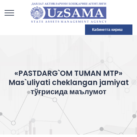
Кабинетга кириш
«PASTDARG`OM TUMAN MTP»
Mas`uliyati cheklangan jamiyat
тўғрисида маълумот