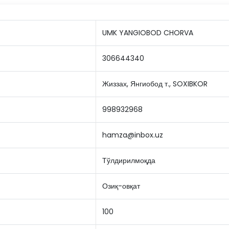
UMK YANGIOBOD CHORVA
306644340
Жиззах, Янгиобод т., SOXIBKOR
998932968
hamza@inbox.uz
Тўлдирилмоқда
Озиқ-овқат
100