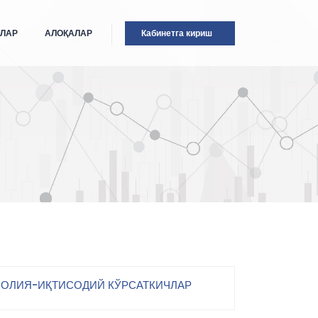
ТЛАР
АЛОҚАЛАР
Кабинетга кириш
ОЛИЯ-ИҚТИСОДИЙ КЎРСАТКИЧЛАР