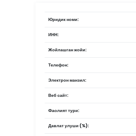
Юридик номи:
ИНН:
Жойлашган жойи:
Телефон:
Электрон манзил:
Веб сайт:
Фаолият тури:
Давлат улуши (%):