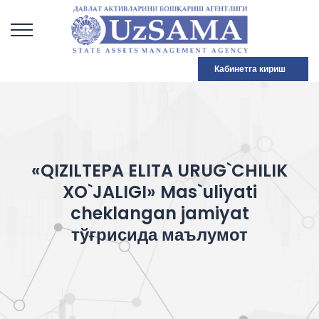
Кабинетга кириш
«QIZILTEPA ELITA URUG`CHILIK
XO`JALIGI» Mas`uliyati
cheklangan jamiyat
тўғрисида маълумот