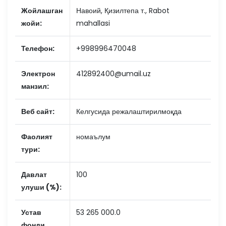
Жойлашган
Навоий, Қизилтепа т., Rabot
жойи:
mahallasi
Телефон:
+998996470048
Электрон
412892400@umail.uz
манзил:
Веб сайт:
Келгусида режалаштирилмоқда
Фаолият
номаълум
тури:
Давлат
100
улуши (%):
Устав
53 265 000.0
фонди