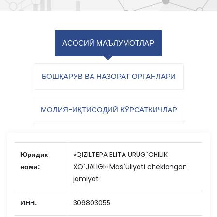
АСОСИЙ МАЪЛУМОТЛАР
БОШҚАРУВ ВА НАЗОРАТ ОРГАНЛАРИ
МОЛИЯ-ИҚТИСОДИЙ КЎРСАТКИЧЛАР
Юридик
«QIZILTEPA ELITA URUG`CHILIK
номи:
XO`JALIGI» Mas`uliyati cheklangan
jamiyat
ИНН:
306803055