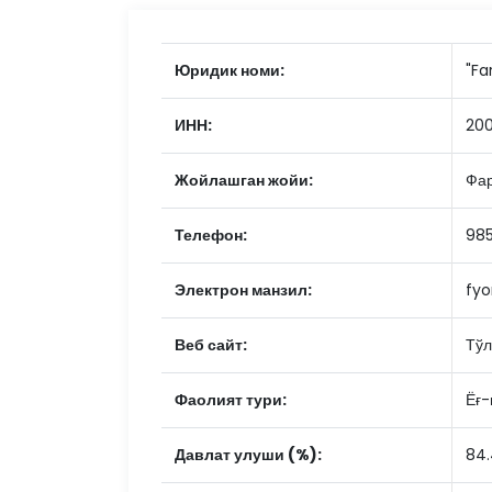
Юридик номи:
"Fa
ИНН:
20
Жойлашган жойи:
Фар
Телефон:
98
Электрон манзил:
fyo
Веб сайт:
Тўл
Фаолият тури:
Ёғ-
Давлат улуши (%):
84.