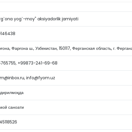
rg`ona yog`-moy" aksiyadorlik jamiyati
0146438
ғона, Фарғона ш., Узбекистан, 150117, Ферганская область, г. Ферган
5765755, +99873-241-69-68
m@inbox.ru, info@fyom.uz
дирилмоқда
мой саноати
45118526