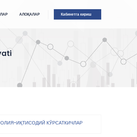
ТЛАР
АЛОҚАЛАР
Кабинетга кириш
ati
ОЛИЯ-ИҚТИСОДИЙ КЎРСАТКИЧЛАР