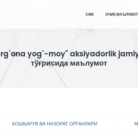
СМК
ОЧИҚ МАЪЛУМО
arg`ona yog`-moy" aksiyadorlik jamiy
тўғрисида маълумот
БОШҚАРУВ ВА НАЗОРАТ ОРГАНЛАРИ
М