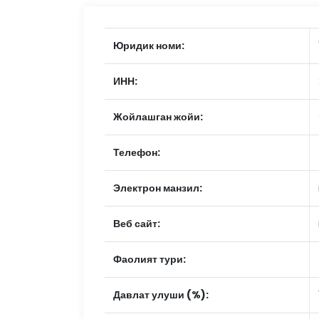
Юридик номи:
ИНН:
Жойлашган жойи:
Телефон:
Электрон манзил:
Веб сайт:
Фаолият тури:
Давлат улуши (%):