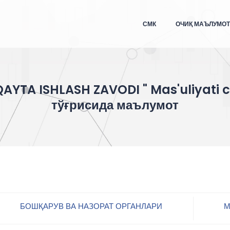
СМК
ОЧИҚ МАЪЛУМО
AYTA ISHLASH ZAVODI " Mas'uliyati 
тўғрисида маълумот
БОШҚАРУВ ВА НАЗОРАТ ОРГАНЛАРИ
М