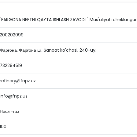
"FARGONA NEFTNI QAYTA ISHLASH ZAVODI " Mas'uliyati cheklanga
200202099
Фарғона, Фарғона ш., Sanoat ko'chasi, 240-uy.
732294519
refinery@fnpz.uz
info@fnpz.uz
Нефт-газ
100