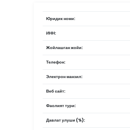
Юридик номи:
ИНН:
Жойлашган жойи:
Телефон:
Электрон манзил:
Веб сайт:
Фаолият тури:
Давлат улуши (%):