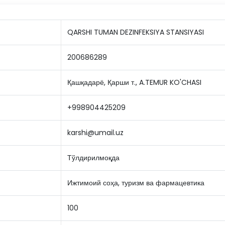
QARSHI TUMAN DEZINFEKSIYA STANSIYASI
200686289
Қашқадарё, Қарши т., A.TEMUR KO'CHASI
+998904425209
karshi@umail.uz
Тўлдирилмоқда
Ижтимоий соҳа, туризм ва фармацевтика
100