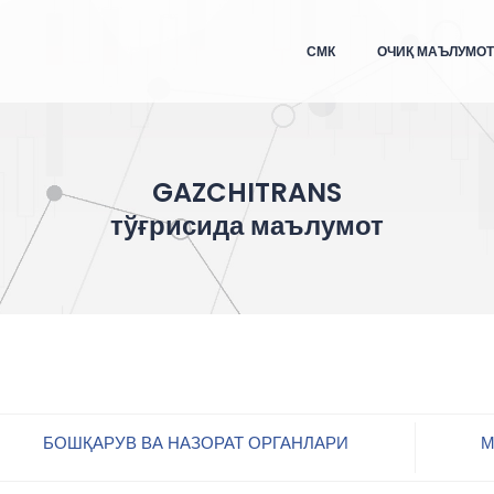
СМК
ОЧИҚ МАЪЛУМО
GAZCHITRANS
тўғрисида маълумот
БОШҚАРУВ ВА НАЗОРАТ ОРГАНЛАРИ
М