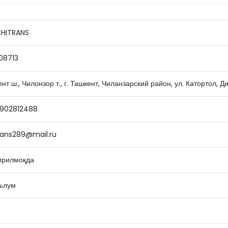
HITRANS
08713
нт ш., Чилонзор т., г. Ташкент, Чиланзарский район, ул. Катортол, 
902812488
rans289@mail.ru
ирилмоқда
ълум