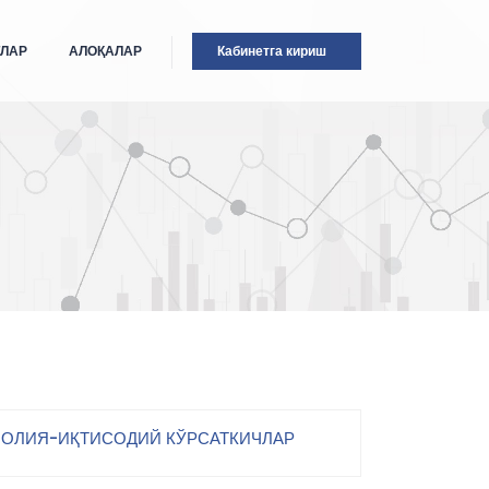
ТЛАР
АЛОҚАЛАР
Кабинетга кириш
ОЛИЯ-ИҚТИСОДИЙ КЎРСАТКИЧЛАР