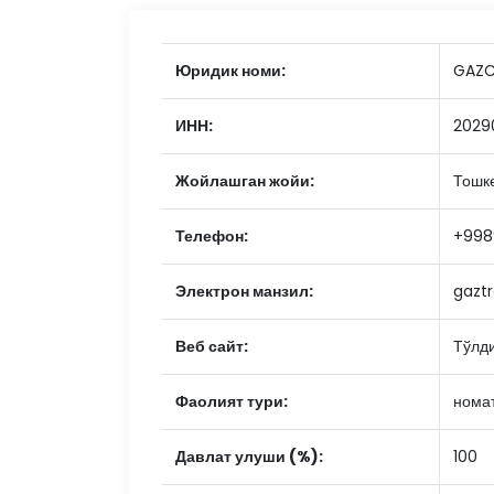
Юридик номи:
GAZC
ИНН:
2029
Жойлашган жойи:
Тошке
Телефон:
+998
Электрон манзил:
gazt
Веб сайт:
Тўлд
Фаолият тури:
нома
Давлат улуши (%):
100