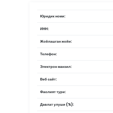
Юридик номи:
ИНН:
Жойлашган жойи:
Телефон:
Электрон манзил:
Веб сайт:
Фаолият тури:
Давлат улуши (%):