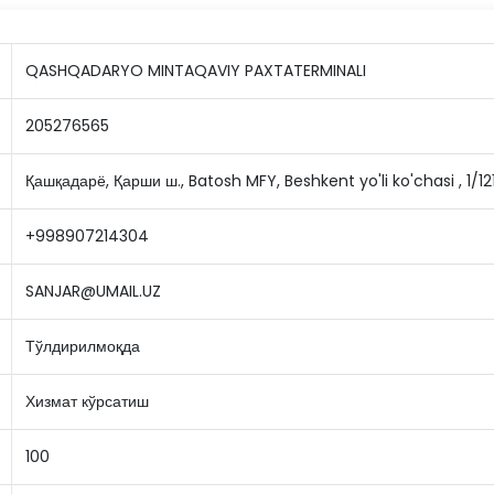
QASHQADARYO MINTAQAVIY PAXTATERMINALI
205276565
Қашқадарё, Қарши ш., Batosh MFY, Beshkent yo'li ko'chasi , 1/1
+998907214304
SANJAR@UMAIL.UZ
Тўлдирилмоқда
Хизмат кўрсатиш
100