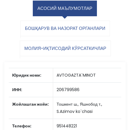
АСОСИЙ МАЪЛУМОТЛАР
БОШҚАРУВ ВА НАЗОРАТ ОРГАНЛАРИ
МОЛИЯ-ИҚТИСОДИЙ КЎРСАТКИЧЛАР
Юридик номи:
AVTOGAZTA`MINOT
ИНН:
206799586
Жойлашган жойи:
Тошкент ш., Яшнобод т.,
S.Azimov ko`chasi
Телефон:
951448221