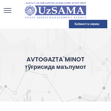
Кабинетга кириш
AVTOGAZTA`MINOT
тўғрисида маълумот