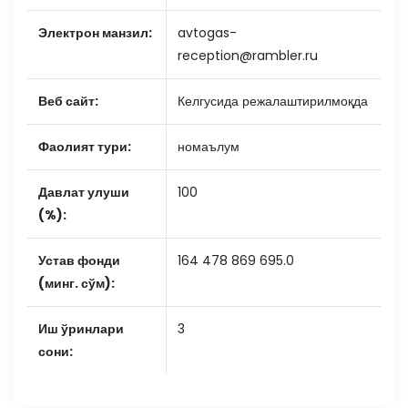
Электрон манзил:
avtogas-
reception@rambler.ru
Веб сайт:
Келгусида режалаштирилмоқда
Фаолият тури:
номаълум
Давлат улуши
100
(%):
Устав фонди
164 478 869 695.0
(минг. сўм):
Иш ўринлари
3
сони: