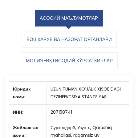
АСОСИЙ МАЪЛУМОТЛАР
БОШҚАРУВ ВА НАЗОРАТ ОРГАНЛАРИ
МОЛИЯ-ИҚТИСОДИЙ КЎРСАТКИЧЛАР
Юридик
UZUN TUMAN XO‘JALIK XISOBIDAGI
номи:
DEZINFEKTSIYA STANTSIYASI
ИНН:
207158741
Жойлашган
Сурхондарё, Узун т., Qarashiq
жойи:
mahallasi, raqamsiz uy