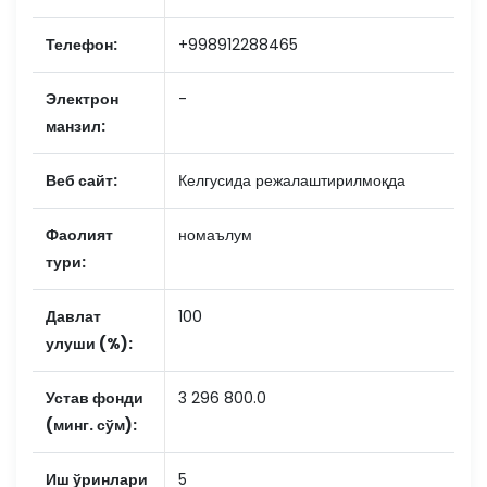
Телефон:
+998912288465
Электрон
-
манзил:
Веб сайт:
Келгусида режалаштирилмоқда
Фаолият
номаълум
тури:
Давлат
100
улуши (%):
Устав фонди
3 296 800.0
(минг. сўм):
Иш ўринлари
5