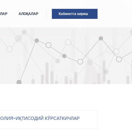
ТЛАР
АЛОҚАЛАР
Кабинетга кириш
ОЛИЯ-ИҚТИСОДИЙ КЎРСАТКИЧЛАР