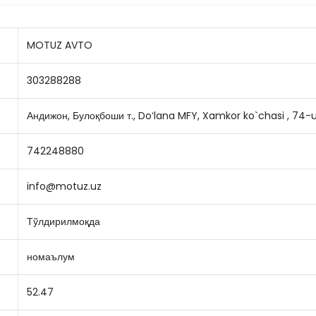
MOTUZ AVTO
303288288
Андижон, Булоқбоши т., Doʻlana MFY, Xamkor ko`chasi , 74-
742248880
info@motuz.uz
Тўлдирилмоқда
номаълум
52.47