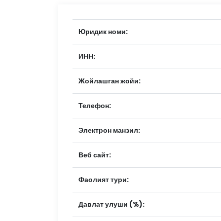
Юридик номи:
ИНН:
Жойлашган жойи:
Телефон:
Электрон манзил:
Веб сайт:
Фаолият тури:
Давлат улуши (%):