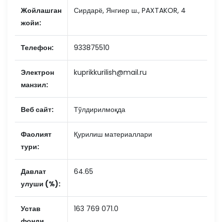
Жойлашган
Сирдарё, Янгиер ш., PAXTAKOR, 4
жойи:
Телефон:
933875510
Электрон
kuprikkurilish@mail.ru
манзил:
Веб сайт:
Тўлдирилмоқда
Фаолият
Қурилиш материаллари
тури:
Давлат
64.65
улуши (%):
Устав
163 769 071.0
фонди