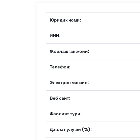
Юридик номи:
ИНН:
Жойлашган жойи:
Телефон:
Электрон манзил:
Веб сайт:
Фаолият тури:
Давлат улуши (%):