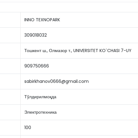
INNO TEXNOPARK
309018032
Тошкент ш., Олмазор т., UNIVERSITET KO`CHASI 7-UY
909750666
sabirkhanov0666@gmail.com
Тўлдирилмоқда
Электротехника
100