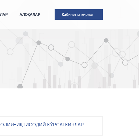
ТЛАР
АЛОҚАЛАР
Кабинетга кириш
ОЛИЯ-ИҚТИСОДИЙ КЎРСАТКИЧЛАР