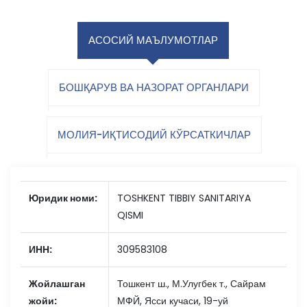
АСОСИЙ МАЪЛУМОТЛАР
БОШҚАРУВ ВА НАЗОРАТ ОРГАНЛАРИ
МОЛИЯ-ИҚТИСОДИЙ КЎРСАТКИЧЛАР
Юридик номи:
TOSHKENT TIBBIY SANITARIYA
QISMI
ИНН:
309583108
Жойлашган
Тошкент ш., М.Улугбек т., Сайрам
жойи:
МФЙ, Ясси кучаси, 19-уй