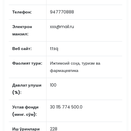
Телефон:
947770888
Электрон
xxx@mail.ru
манзил:
Веб сайт:
ttsq
Фаолият тури:
Ижтимоий соҳа, туризм ва
фармацевтика
Давлат улуши
100
(%):
Устав фонди
30 115 774 500.0
(минг. сўм):
Иш ўринлари
228