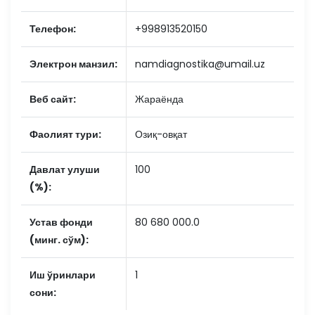
Телефон:
+998913520150
Электрон манзил:
namdiagnostika@umail.uz
Веб сайт:
Жараёнда
Фаолият тури:
Озиқ-овқат
Давлат улуши
100
(%):
Устав фонди
80 680 000.0
(минг. сўм):
Иш ўринлари
1
сони: