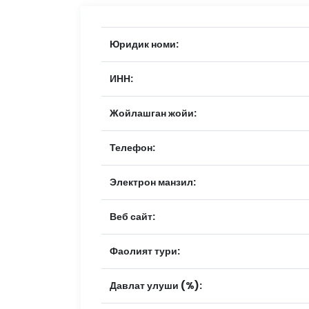
Юридик номи:
ИНН:
Жойлашган жойи:
Телефон:
Электрон манзил:
Веб сайт:
Фаолият тури:
Давлат улуши (%):