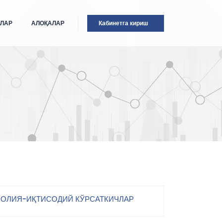
ТЛАР
АЛОҚАЛАР
Кабинетга кириш
ОЛИЯ-ИҚТИСОДИЙ КЎРСАТКИЧЛАР