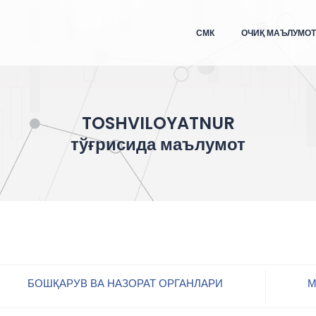
СМК
ОЧИҚ МАЪЛУМО
TOSHVILOYATNUR
тўғрисида маълумот
БОШҚАРУВ ВА НАЗОРАТ ОРГАНЛАРИ
М