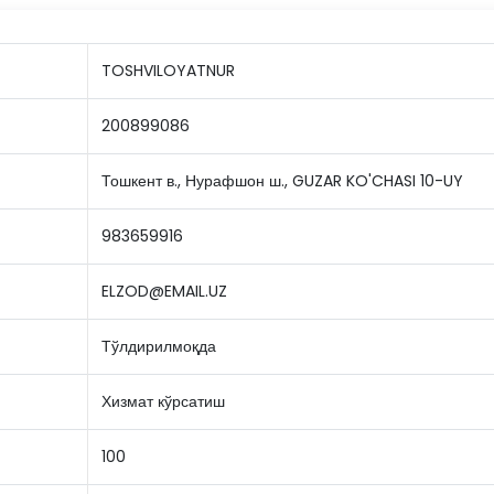
TOSHVILOYATNUR
200899086
Тошкент в., Нурафшон ш., GUZAR KO'CHASI 10-UY
983659916
ELZOD@EMAIL.UZ
Тўлдирилмоқда
Хизмат кўрсатиш
100