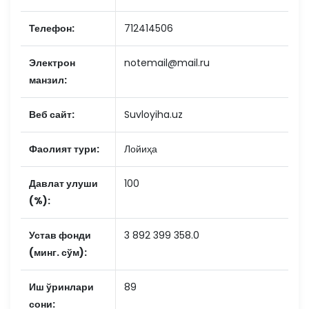
Телефон:
712414506
Электрон
notemail@mail.ru
манзил:
Веб сайт:
Suvloyiha.uz
Фаолият тури:
Лойиҳа
Давлат улуши
100
(%):
Устав фонди
3 892 399 358.0
(минг. сўм):
Иш ўринлари
89
сони: