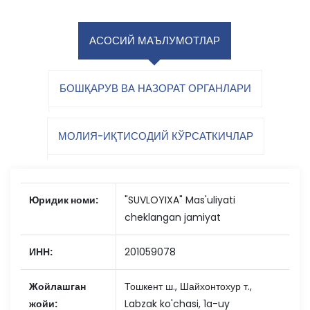
АСОСИЙ МАЪЛУМОТЛАР
БОШҚАРУВ ВА НАЗОРАТ ОРГАНЛАРИ
МОЛИЯ-ИҚТИСОДИЙ КЎРСАТКИЧЛАР
Юридик номи:
"SUVLOYIXA" Mas'uliyati
cheklangan jamiyat
ИНН:
201059078
Жойлашган
Тошкент ш., Шайхонтохур т.,
жойи:
Labzak ko'chasi, 1a-uy