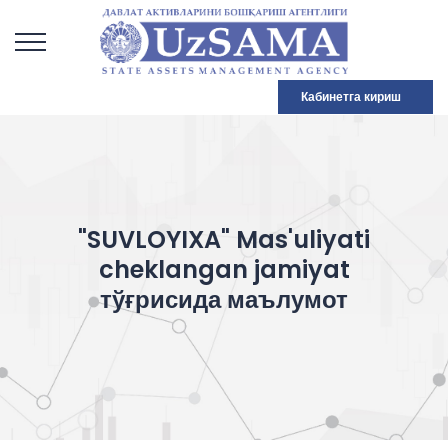
Кабинетга кириш
"SUVLOYIXA" Mas'uliyati
cheklangan jamiyat
тўғрисида маълумот