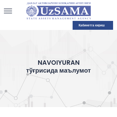
Кабинетга кириш
NAVOIYURAN
тўғрисида маълумот