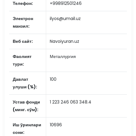
Телефон:
+998912501246
Электрон
ilyos@umail.uz
манзил:
Веб сайт:
Navoiyuran.uz
Фаолият
Металлургия
тури:
Давлат
100
улуши (%):
Устав фонди
1 223 246 063 348.4
(минг. сўм):
Иш ўринлари
10696
сони: