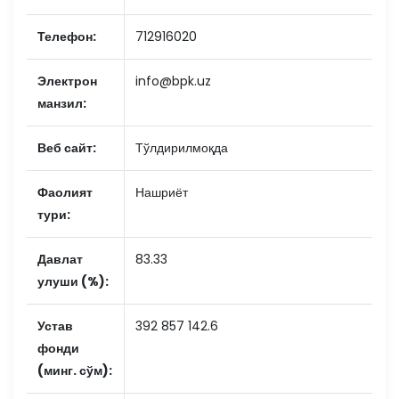
Телефон:
712916020
Электрон
info@bpk.uz
манзил:
Веб сайт:
Тўлдирилмоқда
Фаолият
Нашриёт
тури:
Давлат
83.33
улуши (%):
Устав
392 857 142.6
фонди
(минг. сўм):