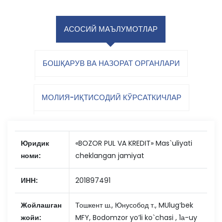
АСОСИЙ МАЪЛУМОТЛАР
БОШҚАРУВ ВА НАЗОРАТ ОРГАНЛАРИ
МОЛИЯ-ИҚТИСОДИЙ КЎРСАТКИЧЛАР
Юридик
«BOZOR PUL VA KREDIT» Mas`uliyati
номи:
cheklangan jamiyat
ИНН:
201897491
Жойлашган
Тошкент ш., Юнусобод т., MUlugʻbek
жойи:
MFY, Bodomzor yoʼli ko`chasi , 1а-uy