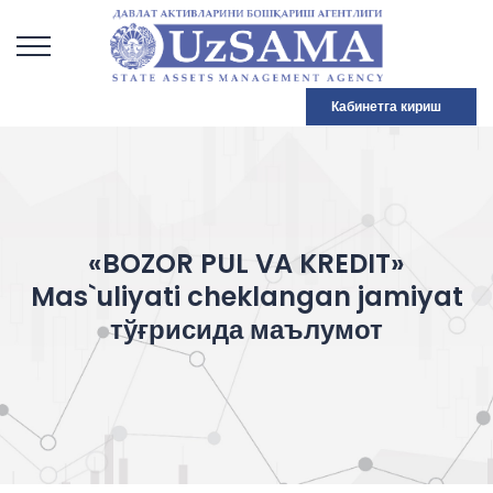
Кабинетга кириш
«BOZOR PUL VA KREDIT»
Mas`uliyati cheklangan jamiyat
тўғрисида маълумот