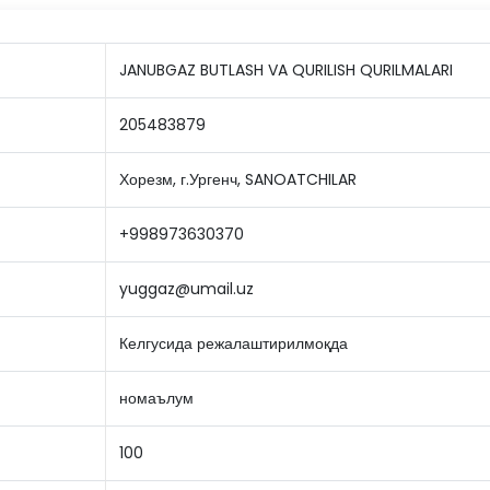
JANUBGAZ BUTLASH VA QURILISH QURILMALARI
205483879
Хорезм, г.Ургенч, SANOATCHILAR
+998973630370
yuggaz@umail.uz
Келгусида режалаштирилмоқда
номаълум
100