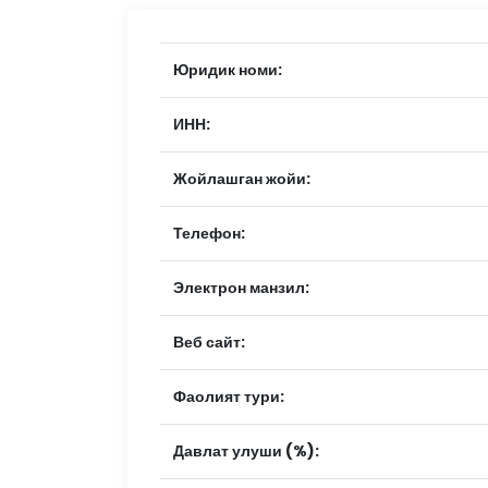
Юридик номи:
ИНН:
Жойлашган жойи:
Телефон:
Электрон манзил:
Веб сайт:
Фаолият тури:
Давлат улуши (%):