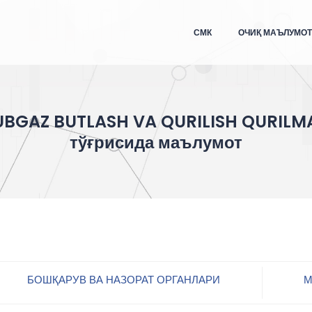
СМК
ОЧИҚ МАЪЛУМО
BGAZ BUTLASH VA QURILISH QURILM
тўғрисида маълумот
БОШҚАРУВ ВА НАЗОРАТ ОРГАНЛАРИ
М