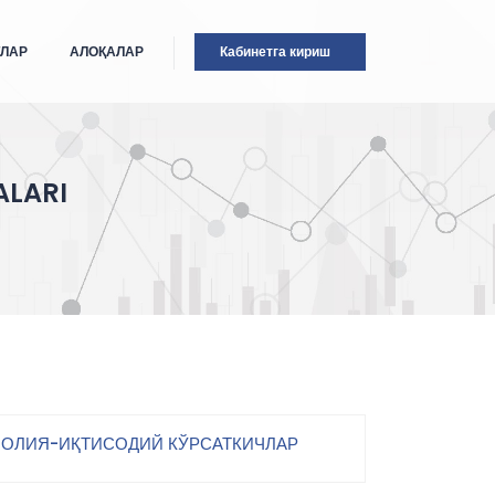
ТЛАР
АЛОҚАЛАР
Кабинетга кириш
ALARI
ОЛИЯ-ИҚТИСОДИЙ КЎРСАТКИЧЛАР