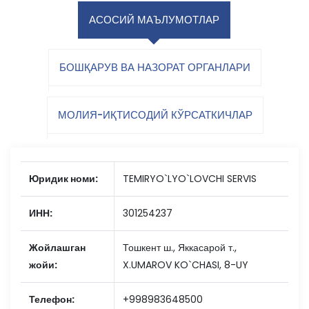
АСОСИЙ МАЪЛУМОТЛАР
БОШҚАРУВ ВА НАЗОРАТ ОРГАНЛАРИ
МОЛИЯ-ИҚТИСОДИЙ КЎРСАТКИЧЛАР
Юридик номи:
TEMIRYO`LYO`LOVCHI SERVIS
ИНН:
301254237
Жойлашган
Тошкент ш., Яккасарой т.,
жойи:
X.UMAROV KO`CHASI, 8-UY
Телефон:
+998983648500