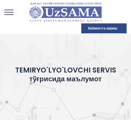
Кабинетга кириш
TEMIRYO`LYO`LOVCHI SERVIS
тўғрисида маълумот