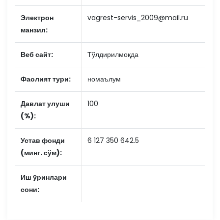
Электрон
vagrest-servis_2009@mail.ru
манзил:
Веб сайт:
Тўлдирилмоқда
Фаолият тури:
номаълум
Давлат улуши
100
(%):
Устав фонди
6 127 350 642.5
(минг. сўм):
Иш ўринлари
сони: