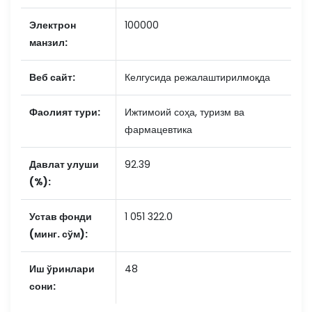
Электрон
100000
манзил:
Веб сайт:
Келгусида режалаштирилмоқда
Фаолият тури:
Ижтимоий соҳа, туризм ва
фармацевтика
Давлат улуши
92.39
(%):
Устав фонди
1 051 322.0
(минг. сўм):
Иш ўринлари
48
сони: