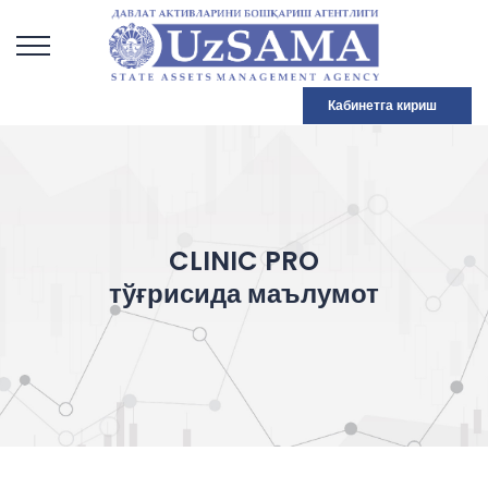
Кабинетга кириш
CLINIC PRO
тўғрисида маълумот