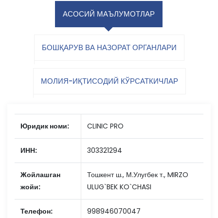
АСОСИЙ МАЪЛУМОТЛАР
БОШҚАРУВ ВА НАЗОРАТ ОРГАНЛАРИ
МОЛИЯ-ИҚТИСОДИЙ КЎРСАТКИЧЛАР
Юридик номи:
CLINIC PRO
ИНН:
303321294
Жойлашган
Тошкент ш., М.Улугбек т., MIRZO
жойи:
ULUG`BEK KO`CHASI
Телефон:
998946070047