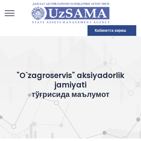
Кабинетга кириш
"O`zagroservis" aksiyadorlik
jamiyati
тўғрисида маълумот