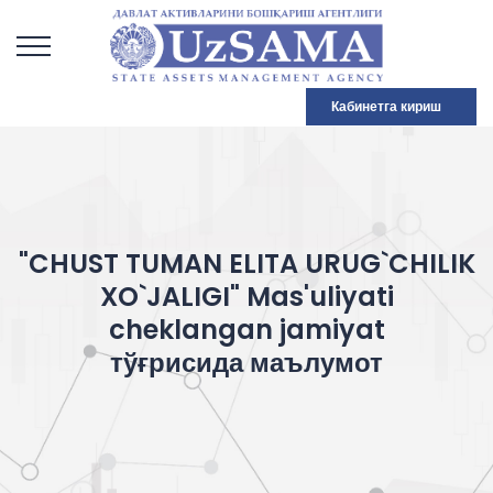
Кабинетга кириш
"CHUST TUMAN ELITA URUG`CHILIK
XO`JALIGI" Mas'uliyati
cheklangan jamiyat
тўғрисида маълумот