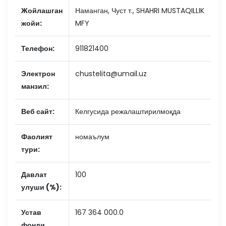
Жойлашган
Наманган, Чуст т., SHAHRI MUSTAQILLIK
жойи:
MFY
Телефон:
911821400
Электрон
chustelita@umail.uz
манзил:
Веб сайт:
Келгусида режалаштирилмоқда
Фаолият
номаълум
тури:
Давлат
100
улуши (%):
Устав
167 364 000.0
фонди