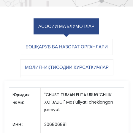
АСОСИЙ МАЪЛУМОТЛАР
БОШҚАРУВ ВА НАЗОРАТ ОРГАНЛАРИ
МОЛИЯ-ИҚТИСОДИЙ КЎРСАТКИЧЛАР
Юридик
"CHUST TUMAN ELITA URUG`CHILIK
номи:
XO`JALIGI" Mas'uliyati cheklangan
jamiyat
ИНН:
306806881