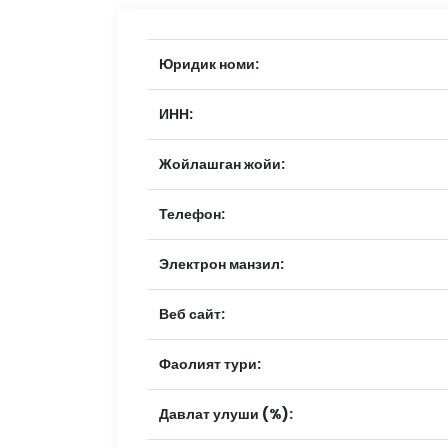
Юридик номи:
ИНН:
Жойлашган жойи:
Телефон:
Электрон манзил:
Веб сайт:
Фаолият тури:
Давлат улуши (%):