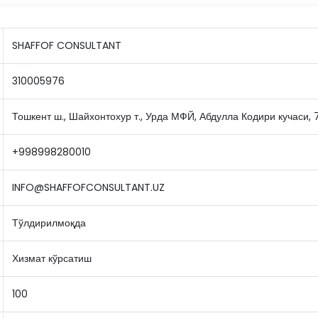
SHAFFOF CONSULTANT
310005976
Тошкент ш., Шайхонтохур т., Урда МФЙ, Абдулла Кодири кучаси, 
+998998280010
INFO@SHAFFOFCONSULTANT.UZ
Тўлдирилмоқда
Хизмат кўрсатиш
100