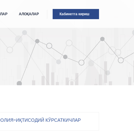
ТЛАР
АЛОҚАЛАР
Кабинетга кириш
ОЛИЯ-ИҚТИСОДИЙ КЎРСАТКИЧЛАР