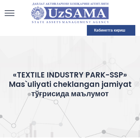
Кабинетга кириш
«TEXTILE INDUSTRY PARK-SSP»
Mas`uliyati cheklangan jamiyat
тўғрисида маълумот