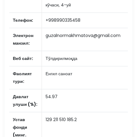
кўчаси, 4-уй
Телефон:
+998990335458
Электрон
guzalnormakhmatova@gmail.com
манзил:
Веб сайт:
Тўлдирилмоқда
Фаолият
Енгил саноат
тури:
Давлат
54.97
улуши (%):
Устав
129 211 510 185.2
фонди
(минг.