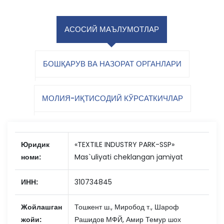
АСОСИЙ МАЪЛУМОТЛАР
БОШҚАРУВ ВА НАЗОРАТ ОРГАНЛАРИ
МОЛИЯ-ИҚТИСОДИЙ КЎРСАТКИЧЛАР
Юридик
«TEXTILE INDUSTRY PARK-SSP»
номи:
Mas`uliyati cheklangan jamiyat
ИНН:
310734845
Жойлашган
Тошкент ш., Миробод т., Шароф
жойи:
Рашидов МФЙ, Амир Темур шох