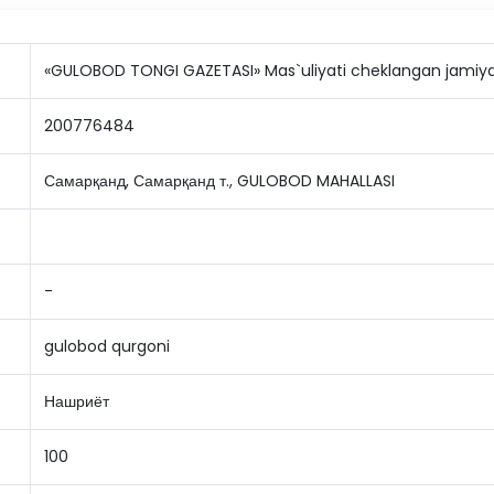
«GULOBOD TONGI GAZETASI» Mas`uliyati cheklangan jamiy
200776484
Самарқанд, Самарқанд т., GULOBOD MAHALLASI
-
gulobod qurgoni
Нашриёт
100