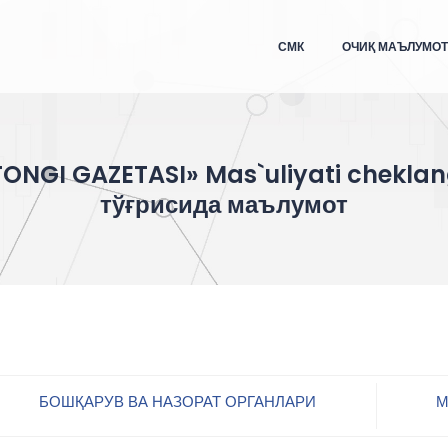
СМК
ОЧИҚ МАЪЛУМО
NGI GAZETASI» Mas`uliyati chekla
тўғрисида маълумот
БОШҚАРУВ ВА НАЗОРАТ ОРГАНЛАРИ
М