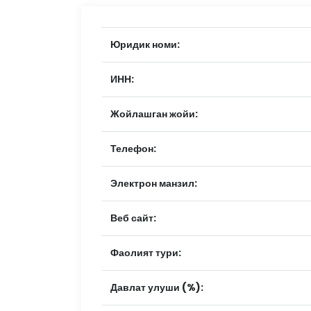
Юридик номи:
ИНН:
Жойлашган жойи:
Телефон:
Электрон манзил:
Веб сайт:
Фаолият тури:
Давлат улуши (%):