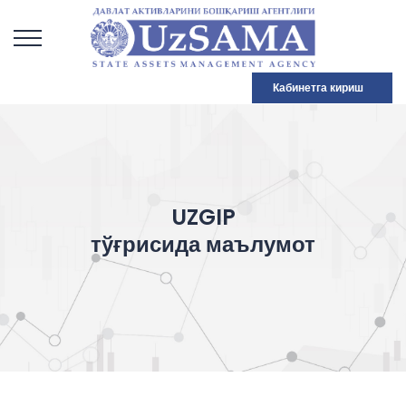
Кабинетга кириш
UZGIP
тўғрисида маълумот