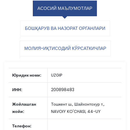
АСОСИЙ МАЪЛУМОТЛАР
БОШҚАРУВ ВА НАЗОРАТ ОРГАНЛАРИ
МОЛИЯ-ИҚТИСОДИЙ КЎРСАТКИЧЛАР
Юридик номи:
UZGIP
ИНН:
200898483
Жойлашган
Тошкент ш., Шайхонтохур т.,
жойи:
NAVOIY KO'CHASI, 44-UY
Телефон: