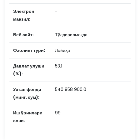
Электрон
-
манзил:
Веб сайт:
Тўлдирилмоқда
Фаолият тури:
Лойиҳа
Давлат улуши
53.1
(%):
Устав фонди
540 958 900.0
(минг. сўм):
Иш ўринлари
99
сони: