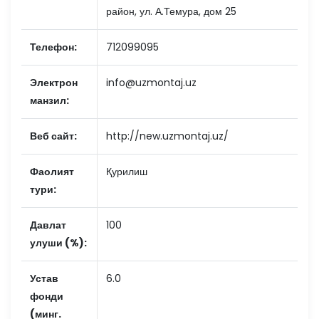
район, ул. А.Темура, дом 25
Телефон:
712099095
Электрон
info@uzmontaj.uz
манзил:
Веб сайт:
http://new.uzmontaj.uz/
Фаолият
Қурилиш
тури:
Давлат
100
улуши (%):
Устав
6.0
фонди
(минг.