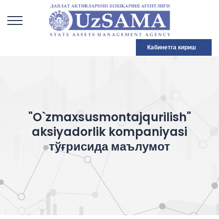
Кабинетга кириш
"O`zmaxsusmontajqurilish"
aksiyadorlik kompaniyasi
тўғрисида маълумот