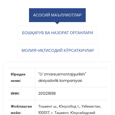
АСОСИЙ МАЪЛУМОТЛАР
БОШҚАРУВ ВА НАЗОРАТ ОРГАНЛАРИ
МОЛИЯ-ИҚТИСОДИЙ КЎРСАТКИЧЛАР
Юридик
"O`zmaxsusmontajqurilish"
номи:
aksiyadorlik kompaniyasi
ИНН:
201221898
Жойлашган
Тошкент ш., Юнусобод т., Узбекистан,
жойи:
100017, г. Ташкент, Юнусабадский