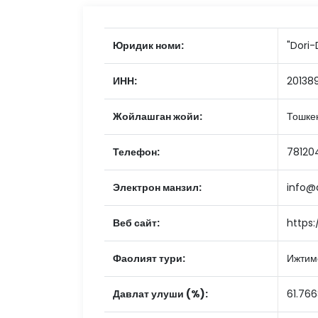
Юридик номи:
"Dori-
ИНН:
20138
Жойлашган жойи:
Тошкен
Телефон:
78120
Электрон манзил:
info@
Веб сайт:
https
Фаолият тури:
Ижтим
Давлат улуши (%):
61.76