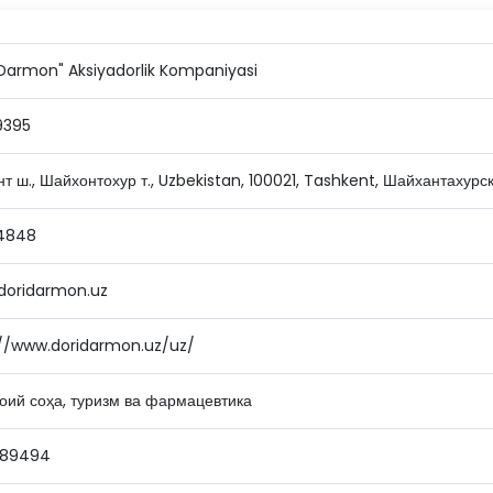
Darmon" Aksiyadorlik Kompaniyasi
9395
т ш., Шайхонтохур т., Uzbekistan, 100021, Tashkent, Шайхантахурск
4848
doridarmon.uz
://www.doridarmon.uz/uz/
оий соҳа, туризм ва фармацевтика
689494