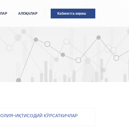
ТЛАР
АЛОҚАЛАР
Кабинетга кириш
ОЛИЯ-ИҚТИСОДИЙ КЎРСАТКИЧЛАР