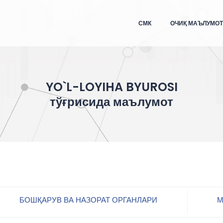
СМК
ОЧИҚ МАЪЛУМО
YO`L-LOYIHA BYUROSI
тўғрисида маълумот
БОШҚАРУВ ВА НАЗОРАТ ОРГАНЛАРИ
М