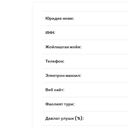
Юридик номи:
ИНН:
Жойлашган жойи:
Телефон:
Электрон манзил:
Веб сайт:
Фаолият тури:
Давлат улуши (%):