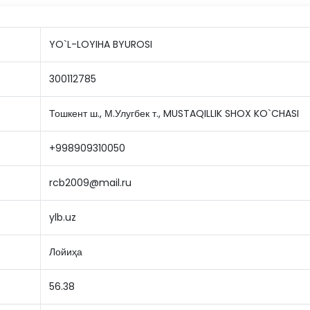
YO`L-LOYIHA BYUROSI
300112785
Тошкент ш., М.Улугбек т., MUSTAQILLIK SHOX KO`CHASI
+998909310050
rcb2009@mail.ru
ylb.uz
Лойиҳа
56.38