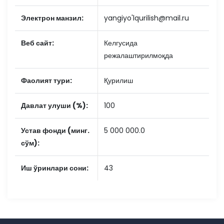
Электрон манзил:
yangiyo'lqurilish@mail.ru
Веб сайт:
Келгусида
режалаштирилмоқда
Фаолият тури:
Қурилиш
Давлат улуши (%):
100
Устав фонди (минг.
5 000 000.0
сўм):
Иш ўринлари сони:
43