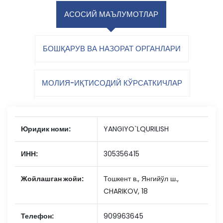
АСОСИЙ МАЪЛУМОТЛАР
БОШҚАРУВ ВА НАЗОРАТ ОРГАНЛАРИ
МОЛИЯ-ИҚТИСОДИЙ КЎРСАТКИЧЛАР
Юридик номи:
YANGIYO`LQURILISH
ИНН:
305356415
Жойлашган жойи:
Тошкент в., Янгийўл ш.,
CHARIKOV, 18
Телефон:
909963645