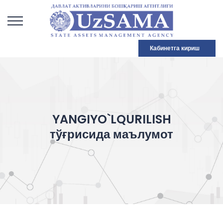
Кабинетга кириш
YANGIYO`LQURILISH
тўғрисида маълумот