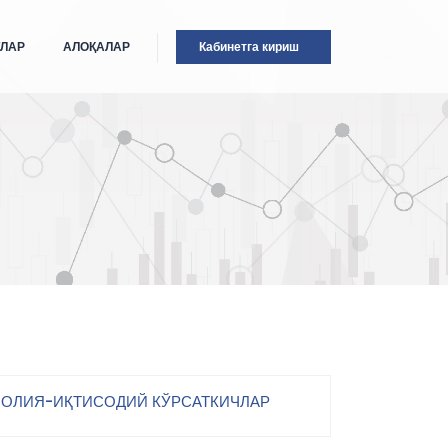
ТЛАР
АЛОҚАЛАР
Кабинетга кириш
ОЛИЯ-ИҚТИСОДИЙ КЎРСАТКИЧЛАР