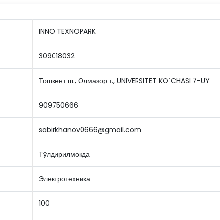
INNO TEXNOPARK
309018032
Тошкент ш., Олмазор т., UNIVERSITET KO`CHASI 7-UY
909750666
sabirkhanov0666@gmail.com
Тўлдирилмоқда
Электротехника
100