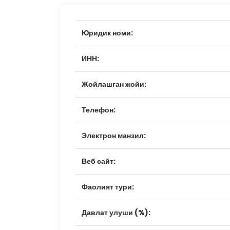
Юридик номи:
ИНН:
Жойлашган жойи:
Телефон:
Электрон манзил:
Веб сайт:
Фаолият тури:
Давлат улуши (%):