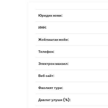
Юридик номи:
ИНН:
Жойлашган жойи:
Телефон:
Электрон манзил:
Веб сайт:
Фаолият тури:
Давлат улуши (%):