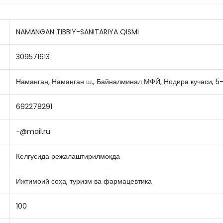
NAMANGAN TIBBIY-SANITARIYA QISMI
309571613
Наманган, Наманган ш., Байналминал МФЙ, Нодира кучаси, 5
692278291
-@mail.ru
Келгусида режалаштирилмоқда
Ижтимоий соҳа, туризм ва фармацевтика
100