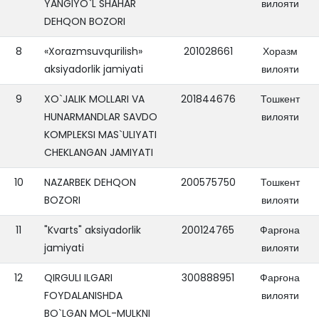
YANGIYO`L SHAHAR
вилояти
DEHQON BOZORI
8
«Xorazmsuvqurilish»
201028661
Хоразм
aksiyadorlik jamiyati
вилояти
9
XO`JALIK MOLLARI VA
201844676
Тошкент
HUNARMANDLAR SAVDO
вилояти
KOMPLEKSI MAS`ULIYATI
CHEKLANGAN JAMIYATI
10
NAZARBEK DEHQON
200575750
Тошкент
BOZORI
вилояти
11
"Kvarts" aksiyadorlik
200124765
Фарғона
jamiyati
вилояти
12
QIRGULI ILGARI
300888951
Фарғона
FOYDALANISHDA
вилояти
BO`LGAN MOL-MULKNI