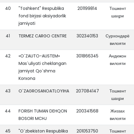
40
"Toshkent" Respublika
201199814
Тошкент
fond birjasi aksiyadorlik
шаҳри
jamiyati
41
TERMEZ CARGO CENTRE
302340153
Сурхондарё
вилояти
42
«O`ZAUTO-AUSTEM»
301866345
Андижон
Mas`uliyati cheklangan
вилояти
jamiyat Qo`shma
Korxona
43
O`ZAGROSANOATLOYIHA
207084147
Тошкент
шаҳри
44
FORISH TUMAN DEHQON
200341568
Жиззах
BOSORI MCHJ
вилояти
45
"O`zbekiston Respublika
201053750
Тошкент