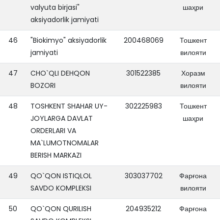
valyuta birjasi"
шаҳри
aksiyadorlik jamiyati
46
"Biokimyo" aksiyadorlik
200468069
Тошкент
jamiyati
вилояти
47
CHO`QLI DEHQON
301522385
Хоразм
BOZORI
вилояти
48
TOSHKENT SHAHAR UY-
302225983
Тошкент
JOYLARGA DAVLAT
шаҳри
ORDERLARI VA
MA`LUMOTNOMALAR
BERISH MARKAZI
49
QO`QON ISTIQLOL
303037702
Фарғона
SAVDO KOMPLEKSI
вилояти
50
QO`QON QURILISH
204935212
Фарғона