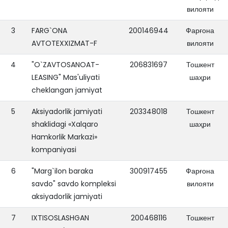
вилояти
3
FARG`ONA
200146944
Фарғона
AVTOTEXXIZMAT-F
вилояти
4
"O`ZAVTOSANOAT-
206831697
Тошкент
LEASING" Mas'uliyati
шаҳри
cheklangan jamiyat
5
Aksiyadorlik jamiyati
203348018
Тошкент
shaklidagi «Xalqaro
шаҳри
Hamkorlik Markazi»
kompaniyasi
6
"Marg`ilon baraka
300917455
Фарғона
savdo" savdo kompleksi
вилояти
aksiyadorlik jamiyati
7
IXTISOSLASHGAN
200468116
Тошкент