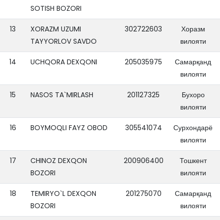
SOTISH BOZORI
13
XORAZM UZUMI
302722603
Хоразм
TAYYORLOV SAVDO
вилояти
14
UCHQORA DEXQONI
205035975
Самарқанд
вилояти
15
NASOS TA`MIRLASH
201127325
Бухоро
вилояти
16
BOYMOQLI FAYZ OBOD
305541074
Сурхондарё
вилояти
17
CHINOZ DEXQON
200906400
Тошкент
BOZORI
вилояти
18
TEMIRYO`L DEXQON
201275070
Самарқанд
BOZORI
вилояти