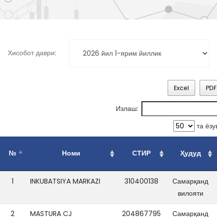
Хисобот даври:
Excel
PDF
Излаш:
та ёзу
№
Номи
СТИР
Ҳудуд
1
INKUBATSIYA MARKAZI
310400138
Самарқанд
вилояти
2
MASTURA CJ
204867795
Самарқанд