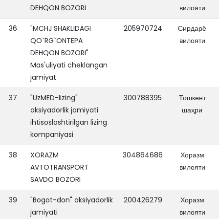
DEHQON BOZORI
вилояти
36
"MCHJ SHAKLIDAGI
205970724
Сирдарё
QO`RG`ONTEPA
вилояти
DEHQON BOZORI"
Mas'uliyati cheklangan
jamiyat
37
"UzMED-lizing"
300788395
Тошкент
aksiyadorlik jamiyati
шаҳри
ihtisoslashtirilgan lizing
kompaniyasi
38
XORAZM
304864686
Хоразм
AVTOTRANSPORT
вилояти
SAVDO BOZORI
39
"Bogot-don" aksiyadorlik
200426279
Хоразм
jamiyati
вилояти