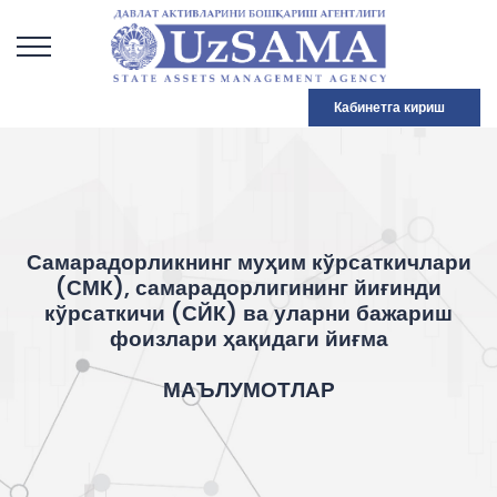
Кабинетга кириш
Самарадорликнинг муҳим кўрсаткичлари
(СМК), самарадорлигининг йиғинди
кўрсаткичи (СЙК) ва уларни бажариш
фоизлари ҳақидаги йиғма
МАЪЛУМОТЛАР