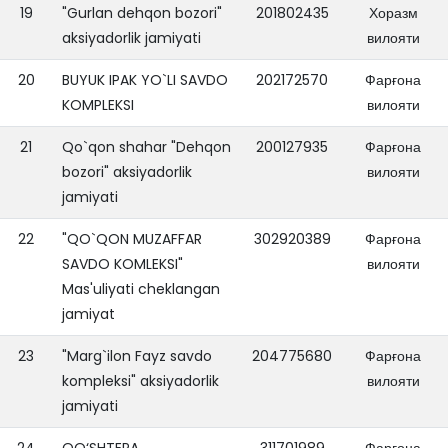
19
"Gurlan dehqon bozori"
201802435
Хоразм
aksiyadorlik jamiyati
вилояти
20
BUYUK IPAK YO`LI SAVDO
202172570
Фарғона
KOMPLEKSI
вилояти
21
Qo`qon shahar "Dehqon
200127935
Фарғона
bozori" aksiyadorlik
вилояти
jamiyati
22
"QO`QON MUZAFFAR
302920389
Фарғона
SAVDO KOMLEKSI"
вилояти
Mas'uliyati cheklangan
jamiyat
23
"Marg`ilon Fayz savdo
204775680
Фарғона
kompleksi" aksiyadorlik
вилояти
jamiyati
24
QO‘SHTEPA
311701989
Фарғона