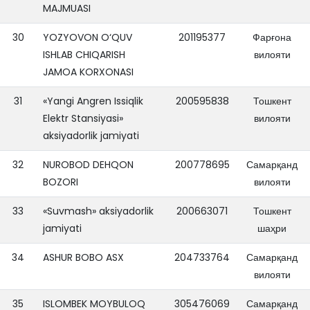
MAJMUASI
30
YOZYOVON O‘QUV
201195377
Фарғона
ISHLAB CHIQARISH
вилояти
JAMOA KORXONASI
31
«Yangi Angren Issiqlik
200595838
Тошкент
Elektr Stansiyasi»
вилояти
aksiyadorlik jamiyati
32
NUROBOD DEHQON
200778695
Самарқанд
BOZORI
вилояти
33
«Suvmash» aksiyadorlik
200663071
Тошкент
jamiyati
шаҳри
34
ASHUR BOBO ASX
204733764
Самарқанд
вилояти
35
ISLOMBEK MOYBULOQ
305476069
Самарқанд