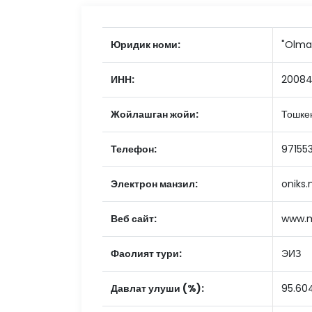
Юридик номи:
"Olmaz
ИНН:
20084
Жойлашган жойи:
Тошкен
Телефон:
97155
Электрон манзил:
oniks
Веб сайт:
www.m
Фаолият тури:
ЭИЗ
Давлат улуши (%):
95.60