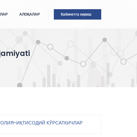
ТЛАР
АЛОҚАЛАР
Кабинетга кириш
jamiyati
ОЛИЯ-ИҚТИСОДИЙ КЎРСАТКИЧЛАР