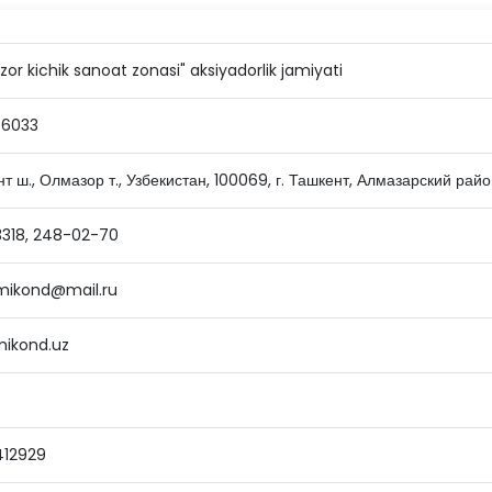
or kichik sanoat zonasi" aksiyadorlik jamiyati
6033
т ш., Олмазор т., Узбекистан, 100069, г. Ташкент, Алмазарский райо
3318, 248-02-70
.mikond@mail.ru
ikond.uz
412929