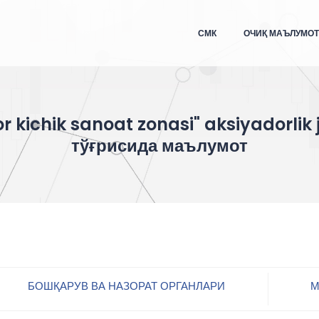
СМК
ОЧИҚ МАЪЛУМО
r kichik sanoat zonasi" aksiyadorlik 
тўғрисида маълумот
БОШҚАРУВ ВА НАЗОРАТ ОРГАНЛАРИ
М