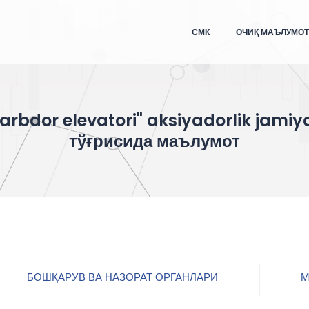
СМК
ОЧИҚ МАЪЛУМО
Zarbdor elevatori" aksiyadorlik jamiya
тўғрисида маълумот
БОШҚАРУВ ВА НАЗОРАТ ОРГАНЛАРИ
М