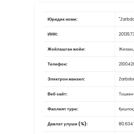
Юридик номи:
"Zarbdo
ИНН:
201357
Жойлашган жойи:
Жиззах,
Телефон:
210042
Электрон манзил:
Zarbdo
Веб сайт:
Тошкен
Фаолият тури:
Қишлоқ
Давлат улуши (%):
80.634