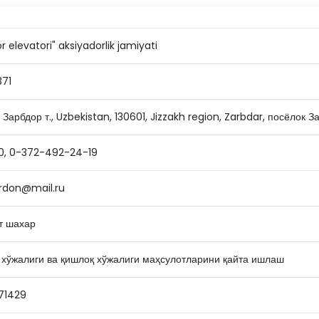
r elevatori" aksiyadorlik jamiyati
371
 Зарбдор т., Uzbekistan, 130601, Jizzakh region, Zarbdar, посёлок З
0, 0-372-492-24-19
rdon@mail.ru
т шахар
 хўжалиги ва қишлоқ хўжалиги маҳсулотларини қайта ишлаш
71429