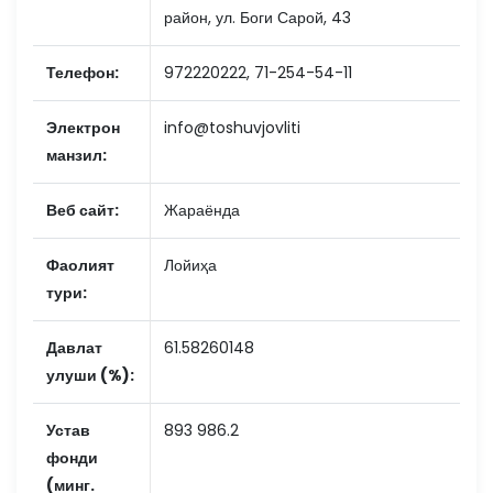
район, ул. Боги Сарой, 43
Телефон:
972220222, 71-254-54-11
Электрон
info@toshuvjovliti
манзил:
Веб сайт:
Жараёнда
Фаолият
Лойиҳа
тури:
Давлат
61.58260148
улуши (%):
Устав
893 986.2
фонди
(минг.