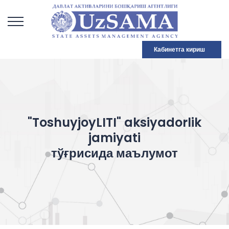
Кабинетга кириш
"ToshuyjoyLITI" aksiyadorlik
jamiyati
тўғрисида маълумот