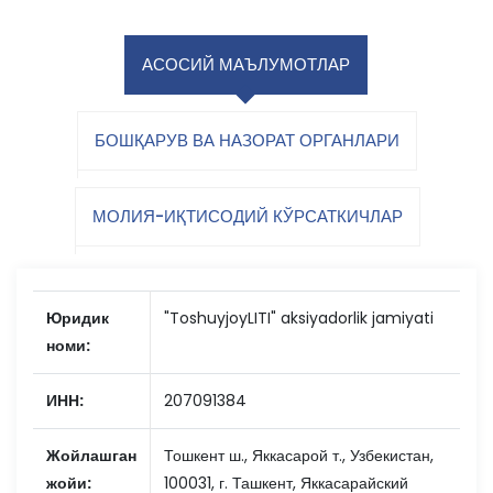
АСОСИЙ МАЪЛУМОТЛАР
БОШҚАРУВ ВА НАЗОРАТ ОРГАНЛАРИ
МОЛИЯ-ИҚТИСОДИЙ КЎРСАТКИЧЛАР
Юридик
"ToshuyjoyLITI" aksiyadorlik jamiyati
номи:
ИНН:
207091384
Жойлашган
Тошкент ш., Яккасарой т., Узбекистан,
жойи:
100031, г. Ташкент, Яккасарайский