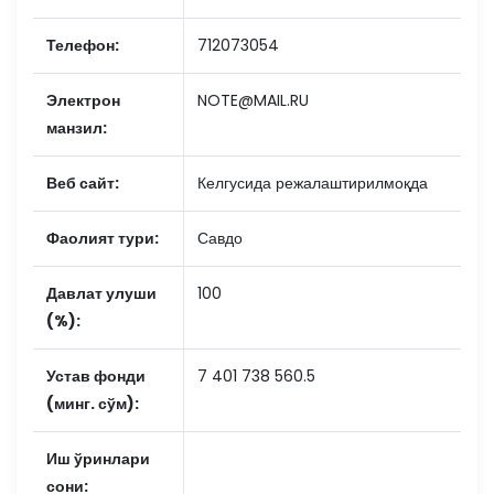
Телефон:
712073054
Электрон
NOTE@MAIL.RU
манзил:
Веб сайт:
Келгусида режалаштирилмоқда
Фаолият тури:
Савдо
Давлат улуши
100
(%):
Устав фонди
7 401 738 560.5
(минг. сўм):
Иш ўринлари
сони: