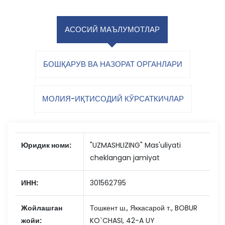
АСОСИЙ МАЪЛУМОТЛАР
БОШҚАРУВ ВА НАЗОРАТ ОРГАНЛАРИ
МОЛИЯ-ИҚТИСОДИЙ КЎРСАТКИЧЛАР
Юридик номи:
"UZMASHLIZING" Mas'uliyati
cheklangan jamiyat
ИНН:
301562795
Жойлашган
Тошкент ш., Яккасарой т., BOBUR
жойи:
KO`CHASI, 42-A UY