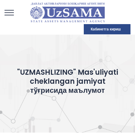
Кабинетга кириш
"UZMASHLIZING" Mas'uliyati
cheklangan jamiyat
тўғрисида маълумот