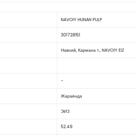
NAVOIY HUNAN PULP
301728151
Навоий, Кармана т., NAVOIY EIZ
-
Жараёнда
ЭИЗ
52.49