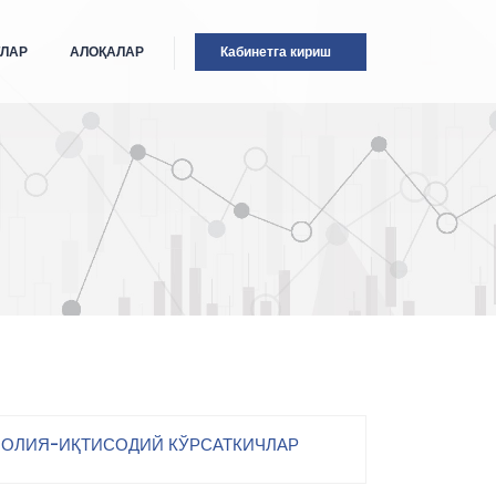
ТЛАР
АЛОҚАЛАР
Кабинетга кириш
ОЛИЯ-ИҚТИСОДИЙ КЎРСАТКИЧЛАР