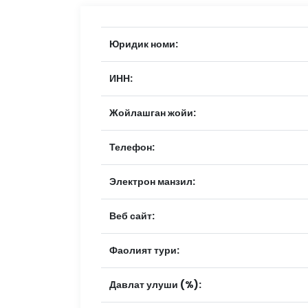
Юридик номи:
ИНН:
Жойлашган жойи:
Телефон:
Электрон манзил:
Веб сайт:
Фаолият тури:
Давлат улуши (%):