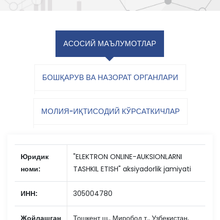
АСОСИЙ МАЪЛУМОТЛАР
БОШҚАРУВ ВА НАЗОРАТ ОРГАНЛАРИ
МОЛИЯ-ИҚТИСОДИЙ КЎРСАТКИЧЛАР
Юридик
"ELEKTRON ONLINE-AUKSIONLARNI
номи:
TASHKIL ETISH" aksiyadorlik jamiyati
ИНН:
305004780
Жойлашган
Тошкент ш., Миробод т., Узбекистан,