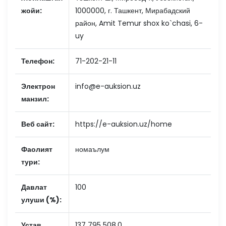
жойи:
1000000, г. Ташкент, Мирабадский
район, Amit Temur shox ko`chasi, 6-
uy
Телефон:
71-202-21-11
Электрон
info@e-auksion.uz
манзил:
Веб сайт:
https://e-auksion.uz/home
Фаолият
номаълум
тури:
Давлат
100
улуши (%):
Устав
137 795 508.0