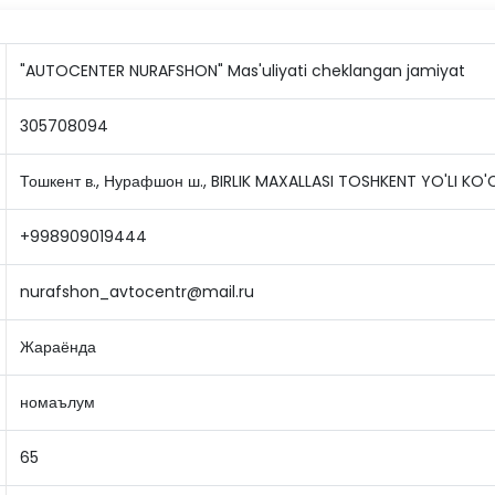
"AUTOCENTER NURAFSHON" Mas'uliyati cheklangan jamiyat
305708094
Тошкент в., Нурафшон ш., BIRLIK MAXALLASI TOSHKENT YO'LI KO'
+998909019444
nurafshon_avtocentr@mail.ru
Жараёнда
номаълум
65