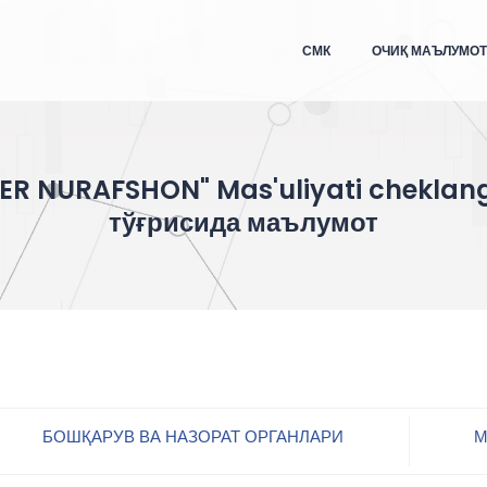
СМК
ОЧИҚ МАЪЛУМО
R NURAFSHON" Mas'uliyati cheklan
тўғрисида маълумот
БОШҚАРУВ ВА НАЗОРАТ ОРГАНЛАРИ
М