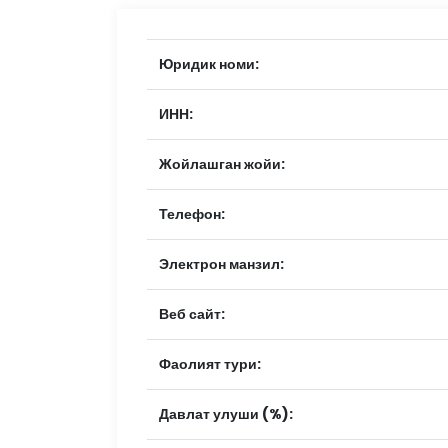
Юридик номи:
ИНН:
Жойлашган жойи:
Телефон:
Электрон манзил:
Веб сайт:
Фаолият тури:
Давлат улуши (%):