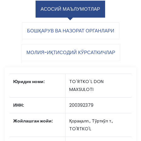
АСОСИЙ МАЪЛУМОТЛАР
БОШҚАРУВ ВА НАЗОРАТ ОРГАНЛАРИ
МОЛИЯ-ИҚТИСОДИЙ КЎРСАТКИЧЛАР
Юридик номи:
TO`RTKO`L DON
MAXSULOTI
ИНН:
200392379
Жойлашган жойи:
Қорақалп., Тўрткўл т.,
TO'RTKO'L