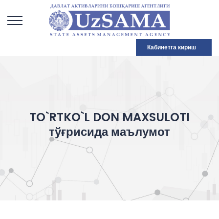
Кабинетга кириш
TO`RTKO`L DON MAXSULOTI
тўғрисида маълумот