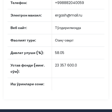
Телефон:
+998882040059
Электрон манзил:
ergash@mail.ru
Веб сайт:
Тўлдирилмоқда
Фаолият тури:
Озиқ-овқат
Давлат улуши (%):
58.05
Устав фонди (минг.
23 357 600.0
сўм):
Иш ўринлари сони: