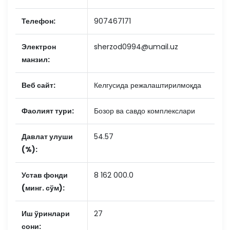
Телефон:
907467171
Электрон
sherzod0994@umail.uz
манзил:
Веб сайт:
Келгусида режалаштирилмоқда
Фаолият тури:
Бозор ва савдо комплекслари
Давлат улуши
54.57
(%):
Устав фонди
8 162 000.0
(минг. сўм):
Иш ўринлари
27
сони: