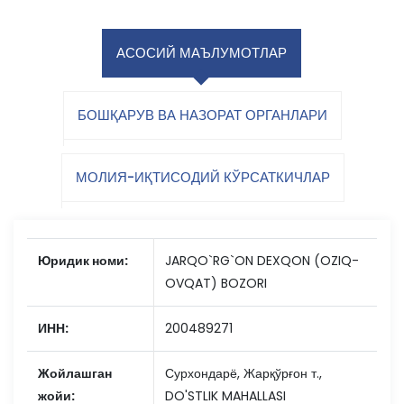
АСОСИЙ МАЪЛУМОТЛАР
БОШҚАРУВ ВА НАЗОРАТ ОРГАНЛАРИ
МОЛИЯ-ИҚТИСОДИЙ КЎРСАТКИЧЛАР
Юридик номи:
JARQO`RG`ON DEXQON (OZIQ-
OVQAT) BOZORI
ИНН:
200489271
Жойлашган
Сурхондарё, Жарқўрғон т.,
жойи:
DO'STLIK MAHALLASI