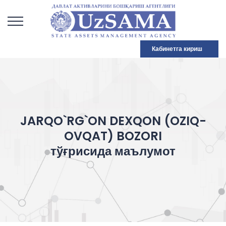
Кабинетга кириш
JARQO`RG`ON DEXQON (OZIQ-
OVQAT) BOZORI
тўғрисида маълумот