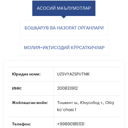
АСОСИЙ МАЪЛУМОТЛАР
БОШҚАРУВ ВА НАЗОРАТ ОРГАНЛАРИ
МОЛИЯ-ИҚТИСОДИЙ КЎРСАТКИЧЛАР
Юридик номи:
UZSVYAZSPUTNIK
ИНН:
200833912
Жойлашган жойи:
Тошкент ш., Юнусобод т., Oloy
ko`chasi 1
Телефон:
+998901851131