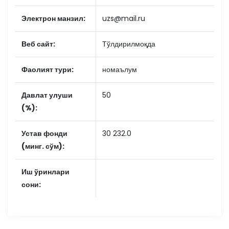
Электрон манзил:
uzs@mail.ru
Веб сайт:
Тўлдирилмоқда
Фаолият тури:
номаълум
Давлат улуши
50
(%):
Устав фонди
30 232.0
(минг. сўм):
Иш ўринлари
сони: