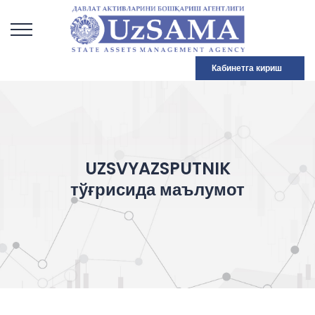
Кабинетга кириш
UZSVYAZSPUTNIK
тўғрисида маълумот