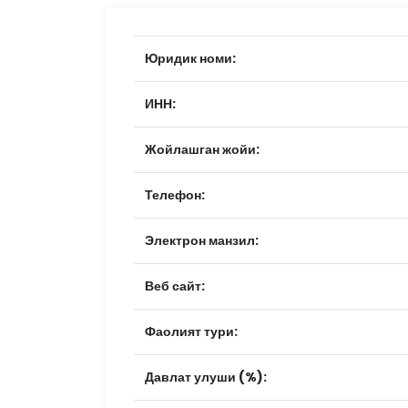
Юридик номи:
ИНН:
Жойлашган жойи:
Телефон:
Электрон манзил:
Веб сайт:
Фаолият тури:
Давлат улуши (%):