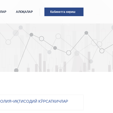
ТЛАР
АЛОҚАЛАР
Кабинетга кириш
ОЛИЯ-ИҚТИСОДИЙ КЎРСАТКИЧЛАР